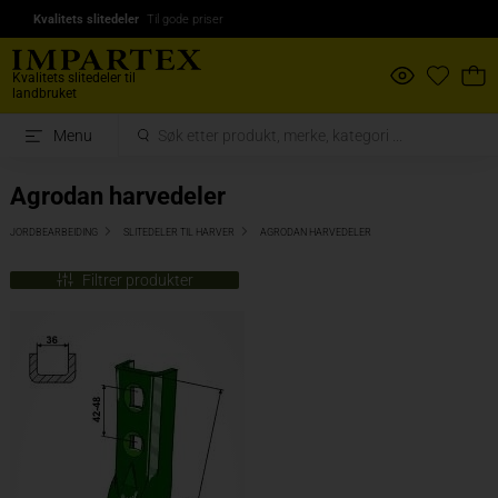
Kvalitets slitedeler
Til gode priser
Kvalitets slitedeler til
landbruket
Menu
Agrodan harvedeler
JORDBEARBEIDING
SLITEDELER TIL HARVER
AGRODAN HARVEDELER
Filtrer produkter