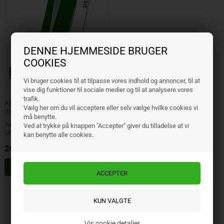
DENNE HJEMMESIDE BRUGER
COOKIES
Bolter inkludert
Vi bruger cookies til at tilpasse vores indhold og annoncer, til at
vise dig funktioner til sociale medier og til at analysere vores
trafik.
Agrodan stubbespiss 75 x 6 x 270
Vælg her om du vil acceptere eller selv vælge hvilke cookies vi
mm
må benytte.
Varenr.: 200561
Ved at trykke på knappen "Accepter" giver du tilladelse at vi
Lev. varenr.: 100599
kan benytte alle cookies.
206,00
NOK
ekskl. mva
Side 1/1
Vis cookie detaljer