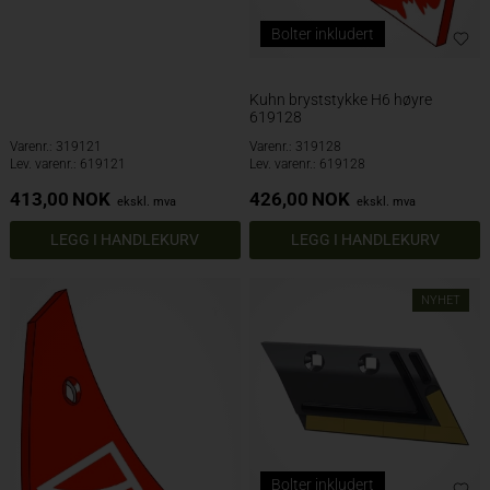
Bolter inkludert
Kuhn bryststykke H6 høyre
619128
Varenr.: 319121
Varenr.: 319128
Lev. varenr.: 619121
Lev. varenr.: 619128
413,00
NOK
426,00
NOK
ekskl. mva
ekskl. mva
NYHET
Bolter inkludert