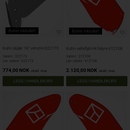
Bolter inkludert
Bolter inkludert
Kuhn skjær 16" venstre 622173
Kuhn veltefjøl H4 høyre 612108
Varenr.: 322173
Varenr.: 312108
Lev. varenr.: 622173
Lev. varenr.: 612108
774,00
NOK
2.120,00
NOK
ekskl. mva
ekskl. mva