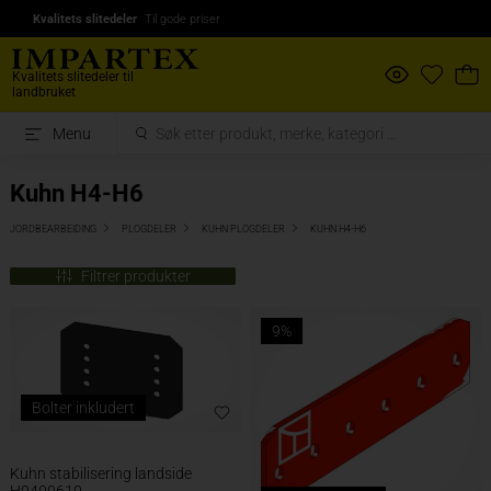
Kvalitets slitedeler
Til gode priser
Kvalitets slitedeler til
landbruket
Menu
Kuhn H4-H6
JORDBEARBEIDING
PLOGDELER
KUHN PLOGDELER
KUHN H4-H6
Filtrer produkter
9%
Bolter inkludert
Kuhn stabilisering landside