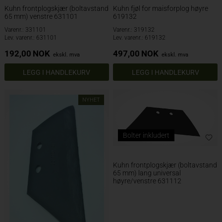
Kuhn frontplogskjær (boltavstand
Kuhn fjøl for maisforplog høyre
65 mm) venstre 631101
619132
Varenr.: 331101
Varenr.: 319132
Lev. varenr.: 631101
Lev. varenr.: 619132
192,00
NOK
497,00
NOK
ekskl. mva
ekskl. mva
NYHET
Bolter inkludert
Kuhn frontplogskjær (boltavstand
65 mm) lang universal
høyre/venstre 631112