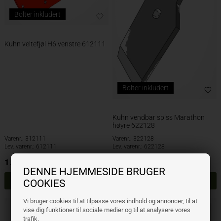
Bolter inkludert
Kuhn veltefjøl H6 venstre 612111
Bolter inkludert
Kuhn vendbar spiss Marathon
høyre 622128
Varenr.: 312111
Varenr.: 322128
Lev. varenr.: 612111
Lev. varenr.: 622128
1.889,00
NOK
180,00
NOK
ekskl. mva
ekskl. mva
DENNE HJEMMESIDE BRUGER
COOKIES
Vi bruger cookies til at tilpasse vores indhold og annoncer, til at
4%
vise dig funktioner til sociale medier og til at analysere vores
trafik.