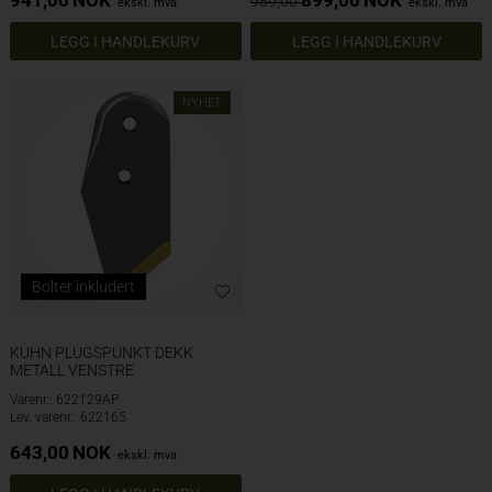
941,00
NOK
899,00
NOK
959,00
ekskl. mva
ekskl. mva
NYHET
Bolter inkludert
KUHN PLUGSPUNKT DEKK
METALL VENSTRE
Varenr.: 622129AP
Lev. varenr.: 622165
643,00
NOK
ekskl. mva