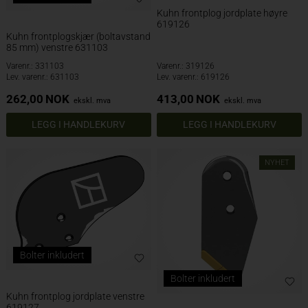
Kuhn frontplog jordplate høyre
619126
Kuhn frontplogskjær (boltavstand
85 mm) venstre 631103
Varenr.: 331103
Varenr.: 319126
Lev. varenr.: 631103
Lev. varenr.: 619126
262,00
NOK
413,00
NOK
ekskl. mva
ekskl. mva
NYHET
Bolter inkludert
Bolter inkludert
Kuhn frontplog jordplate venstre
619127