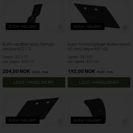
Bolter inkludert
Bolter inkludert
Kuhn vendbar spiss Olympic
Kuhn frontplogskjær (boltavstand
venstre 622175
65 mm) høyre 631100
Varenr.: 322175
Varenr.: 331100
Lev. varenr.: 622175
Lev. varenr.: 631100
204,00
NOK
192,00
NOK
ekskl. mva
ekskl. mva
Bolter inkludert
Bolter inkludert