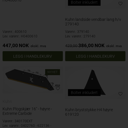
H0400610
Bolter inkludert
Kuhn landside vendbar lang h/v
279140
Varenr.: 400610
Varenr.: 379140
Lev. varenr.: H0400610
Lev. varenr.: 279140
447,00
NOK
386,00
NOK
423,00
ekskl. mva
ekskl. mva
NYHET
Bolter inkludert
Kuhn
Kuhn Plogskjær 16" - høyre -
Kuhn bryststykke H4 høyre
Extreme Carbide
619120
Varenr.: 340170EXT
Lev. varenr.: 0402760 - 622136 -