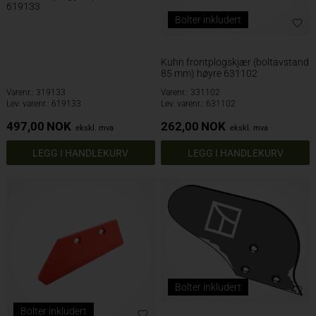
619133
Bolter inkludert
Kuhn frontplogskjær (boltavstand
85 mm) høyre 631102
Varenr.: 319133
Varenr.: 331102
Lev. varenr.: 619133
Lev. varenr.: 631102
497,00
NOK
262,00
NOK
ekskl. mva
ekskl. mva
Bolter inkludert
Bolter inkludert