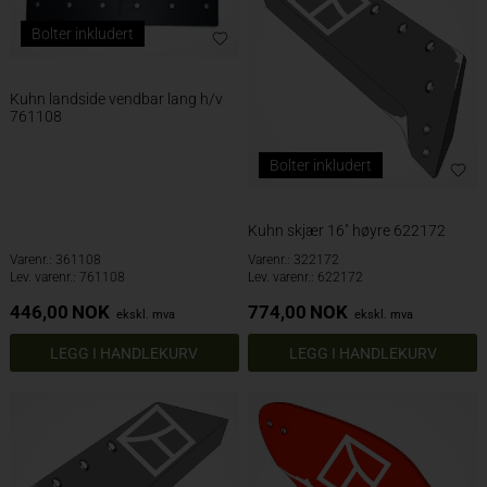
Bolter inkludert
Kuhn landside vendbar lang h/v
761108
Bolter inkludert
Kuhn skjær 16" høyre 622172
Varenr.: 361108
Varenr.: 322172
Lev. varenr.: 761108
Lev. varenr.: 622172
446,00
NOK
774,00
NOK
ekskl. mva
ekskl. mva