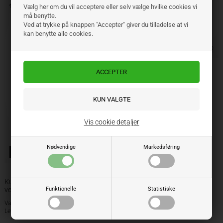
Vælg her om du vil acceptere eller selv vælge hvilke cookies vi
må benytte.
Ved at trykke på knappen "Accepter" giver du tilladelse at vi
kan benytte alle cookies.
Bolter inkludert
Kuhn vendbar spiss Olympic
ARMATEC høyre 622174
Vis cookie detaljer
Nødvendige
Markedsføring
Bolter inkludert
Kuhn vendbar spiss Marathon
Funktionelle
Statistiske
venstre 622129
Varenr.: 322129
Varenr.: 322174AR
Lev. varenr.: 622129
Lev. varenr.: 622174AR