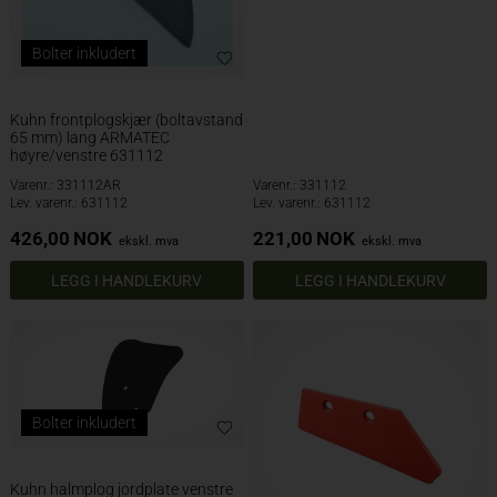
Bolter inkludert
Kuhn frontplogskjær (boltavstand
65 mm) lang ARMATEC
høyre/venstre 631112
Varenr.: 331112AR
Varenr.: 331112
Lev. varenr.: 631112
Lev. varenr.: 631112
426,00
NOK
221,00
NOK
ekskl. mva
ekskl. mva
Bolter inkludert
Kuhn halmplog jordplate venstre