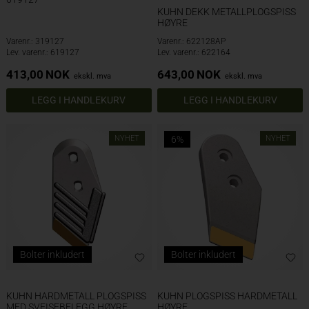
KUHN DEKK METALLPLOGSPISS
HØYRE
Varenr.: 319127
Varenr.: 622128AP
Lev. varenr.: 619127
Lev. varenr.: 622164
413,00
NOK
643,00
NOK
ekskl. mva
ekskl. mva
NYHET
6%
NYHET
Bolter inkludert
Bolter inkludert
KUHN HARDMETALL PLOGSPISS
KUHN PLOGSPISS HARDMETALL
MED SVEISEBELEGG HØYRE
HØYRE