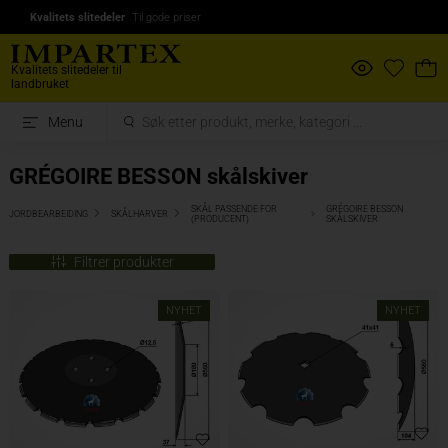
Kvalitets slitedeler
Til gode priser
Kvalitets slitedeler til
landbruket
Menu
GRÉGOIRE BESSON skålskiver
SKÅL PASSENDE FOR
GRÉGOIRE BESSON
JORDBEARBEIDING
SKÅLHARVER
(PRODUCENT)
SKÅLSKIVER
Filtrer produkter
NYHET
NYHET