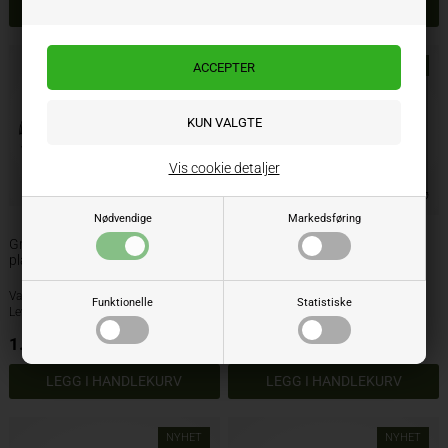
NYHET
NYHET
Vis cookie detaljer
Nødvendige
Markedsføring
Grégoire Besson Den takkede
Grégoire Besson Plate glatt
platen Ø660x7
Ø610x6
Varenr.: 31166045
Varenr.: 310916
Funktionelle
Statistiske
Lev. varenr.: 851006998
Lev. varenr.: 851080398
1.970,00
NOK
1.517,00
NOK
ekskl. mva
ekskl. mva
NYHET
NYHET