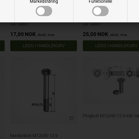
Markedsføring
Funktionelle
Maskinbolt M12x60 12,9
Maskinbolt M12x65 12,9
Varenr.: 126093112
Varenr.: 126593112
Lev. varenr.:
Lev. varenr.:
17,00
NOK
25,00
NOK
ekskl. mva
ekskl. mva
Plogbolt M12x90 12,9 inkl. nø
Maskinbolt M12x90 12,9