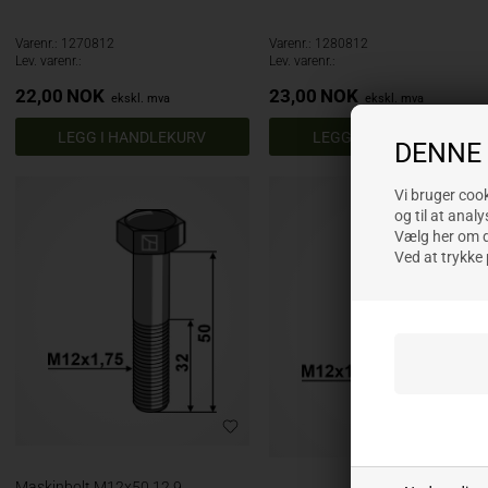
Varenr.: 1270812
Varenr.: 1280812
Lev. varenr.:
Lev. varenr.:
22,00
NOK
23,00
NOK
ekskl. mva
ekskl. mva
DENNE
Vi bruger cooki
og til at analy
Vælg her om du
Ved at trykke 
Maskinbolt M12x50 12,9