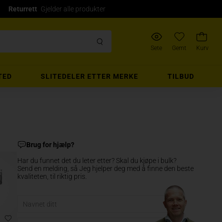
Returrett
Gjelder alle produkter
Sete
Gemt
Kurv
TED
SLITEDELER ETTER MERKE
TILBUD
Brug for hjælp?
Har du funnet det du leter etter? Skal du kjøpe i bulk?
Send en melding, så Jeg hjelper deg med å finne den beste
kvaliteten, til riktig pris.