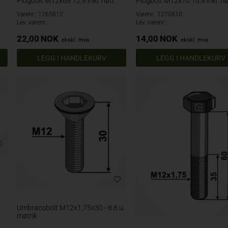
Plogbolt M12x65 12,9 inkl. nøtt
Plogbolt M12x70 10,9 inkl. nø
Varenr.: 1265812
Varenr.: 1270810
Lev. varenr.:
Lev. varenr.:
22,00
NOK
14,00
NOK
ekskl. mva
ekskl. mva
Umbracobolt M12x1,75x30 - 8.8 u.
møtrik