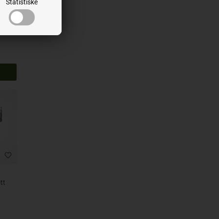
Statistiske
tt