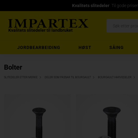
Kvalitets slitedeler
Til gode priser
Kvalitets slitedeler til landbruket
JORDBEARBEIDING
HØST
SÅING
Bolter
SLITEDELER ETTER MERKE
DELER SOM PASSAR TIL BOURGAULT
BOURGAULT HARVEDELER