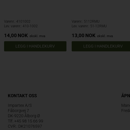
Varenr.: 4101002
Varenr.: 5112RMU
Lev. varenr.: 410-1002
Lev. varenr.: 51-12RMU
14,00
NOK
13,00
NOK
ekskl. mva
ekskl. mva
KONTAKT OSS
ÅPN
Impartex A/S
Mand
Fåborgvej 7
Fred
DK-9220 Ålborg Ø
Tlf. +45 98 15 66 99
CVR.: DK21076597