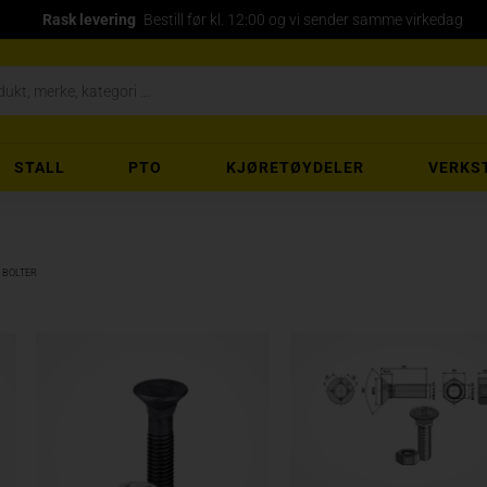
Rask levering
Bestill før kl. 12:00 og vi sender samme virkedag
STALL
PTO
KJØRETØYDELER
VERKS
BOLTER