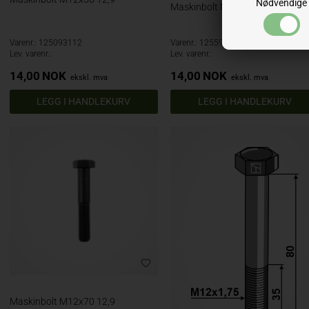
Nødvendige
Maskinbolt M12x55 12,9
Varenr.: 125093112
Varenr.: 125593112
Lev. varenr.:
Lev. varenr.:
14,00
NOK
14,00
NOK
ekskl. mva
ekskl. mva
Maskinbolt M12x70 12,9