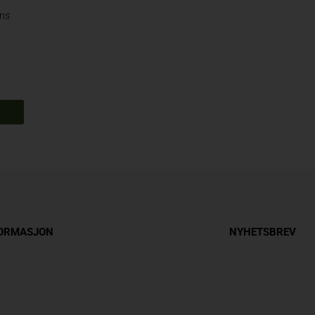
ens
FORMASJON
NYHETSBREV