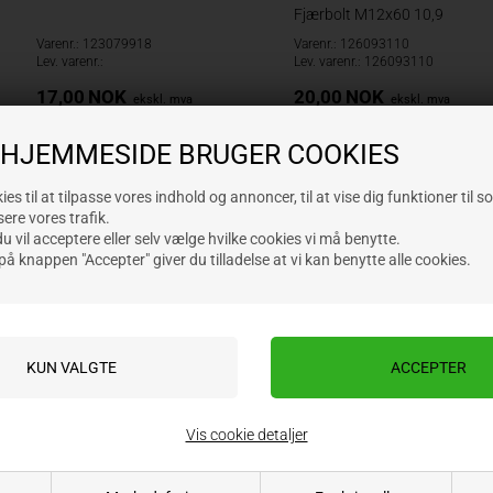
Fjærbolt M12x60 10,9
Varenr.: 123079918
Varenr.: 126093110
Lev. varenr.:
Lev. varenr.: 126093110
17,00
NOK
20,00
NOK
ekskl. mva
ekskl. mva
 HJEMMESIDE BRUGER COOKIES
es til at tilpasse vores indhold og annoncer, til at vise dig funktioner til s
sere vores trafik.
 vil acceptere eller selv vælge hvilke cookies vi må benytte.
på knappen "Accepter" giver du tilladelse at vi kan benytte alle cookies.
Vis cookie detaljer