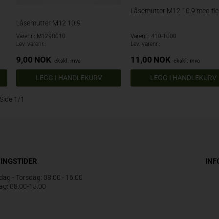
Låsemutter M12 10.9 med fl
Låsemutter M12 10.9
Varenr.: M1298010
Varenr.: 410-1000
Lev. varenr.:
Lev. varenr.:
9,00
NOK
11,00
NOK
ekskl. mva
ekskl. mva
Side 1/1
INGSTIDER
IN
ag - Torsdag: 08.00 - 16.00
ag: 08.00-15.00