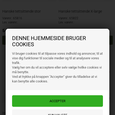
Hanske tettsittende stor
Hanske tettsittende X-large
Varenr.: 65816
Varenr.: 65822
Lev. varenr.:
Lev. varenr.:
54,00
NOK
32,00
NOK
ekskl. mva
ekskl. mva
DENNE HJEMMESIDE BRUGER
COOKIES
Vi bruger cookies til at tilpasse vores indhold og annoncer, til at
vise dig funktioner til sociale medier og til at analysere vores
trafik.
Vælg her om du vil acceptere eller selv vælge hvilke cookies vi
må benytte.
Ved at trykke på knappen "Accepter" giver du tilladelse at vi
kan benytte alle cookies.
Industrihanske Kraftig skinn XL
PVC kragehanske 350 mm