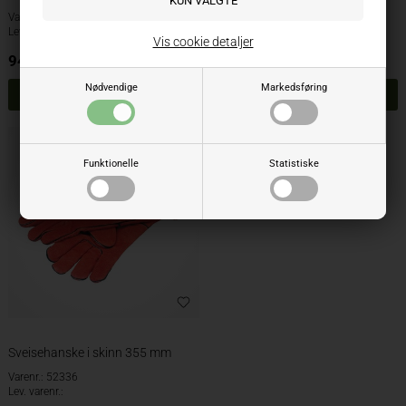
Varenr.: 52324
Varenr.: 12257
Lev. varenr.:
Lev. varenr.:
Vis cookie detaljer
94,00
NOK
83,00
NOK
ekskl. mva
ekskl. mva
Nødvendige
Markedsføring
Funktionelle
Statistiske
Sveisehanske i skinn 355 mm
Varenr.: 52336
Lev. varenr.: