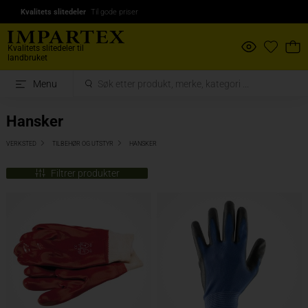
Kvalitets slitedeler
Til gode priser
Kvalitets slitedeler til
landbruket
Menu
Hansker
VERKSTED
TILBEHØR OG UTSTYR
HANSKER
Filtrer produkter