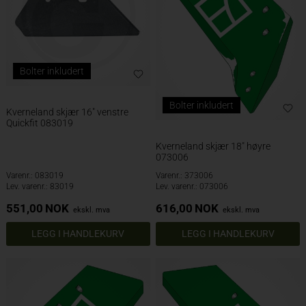
Bolter inkludert
Bolter inkludert
Kverneland skjær 16" venstre
Quickfit 083019
Kverneland skjær 18" høyre
073006
Varenr.: 083019
Varenr.: 373006
Lev. varenr.: 83019
Lev. varenr.: 073006
551,00
NOK
616,00
NOK
ekskl. mva
ekskl. mva