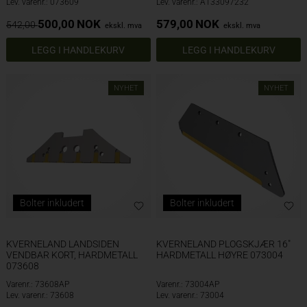
Lev. varenr.: 073609
Lev. varenr.: A133097232
500,00
NOK
579,00
NOK
542,00
ekskl. mva
ekskl. mva
NYHET
NYHET
Bolter inkludert
Bolter inkludert
KVERNELAND LANDSIDEN
KVERNELAND PLOGSKJÆR 16"
VENDBAR KORT, HARDMETALL
HARDMETALL HØYRE 073004
073608
Varenr.: 73608AP
Varenr.: 73004AP
Lev. varenr.: 73608
Lev. varenr.: 73004