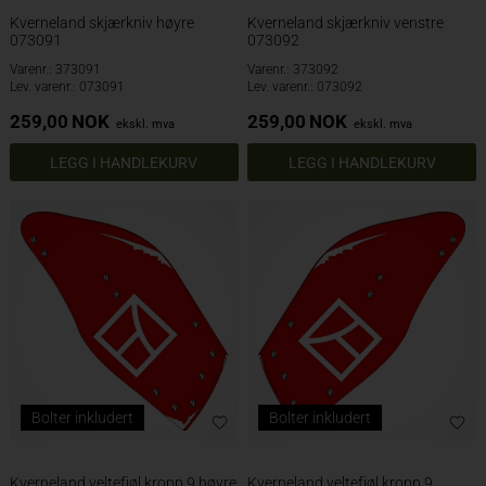
Kverneland skjærkniv høyre
Kverneland skjærkniv venstre
073091
073092
Varenr.: 373091
Varenr.: 373092
Lev. varenr.: 073091
Lev. varenr.: 073092
259,00
NOK
259,00
NOK
ekskl. mva
ekskl. mva
Bolter inkludert
Bolter inkludert
Kverneland veltefjøl kropp 9 høyre
Kverneland veltefjøl kropp 9