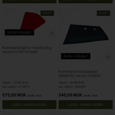
NYHET
NYHET
Bolter inkludert
Kverneland fjøl for maisforplog
venstre 076813 6 MM
Bolter inkludert
Kverneland forplogskjær
ARMATEC venstre 066869
Varenr.: 376813HD
Varenr.: 366869AR
Lev. varenr.: 076813
Lev. varenr.: 066869
575,00
NOK
340,00
NOK
ekskl. mva
ekskl. mva