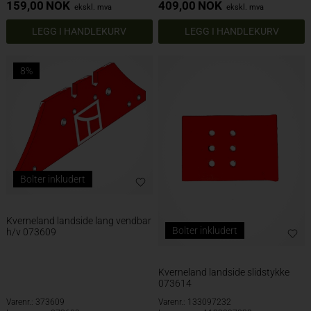
159,00
NOK
409,00
NOK
ekskl. mva
ekskl. mva
8%
Bolter inkludert
Kverneland landside lang vendbar
Bolter inkludert
h/v 073609
Kverneland landside slidstykke
073614
Varenr.: 373609
Varenr.: 133097232