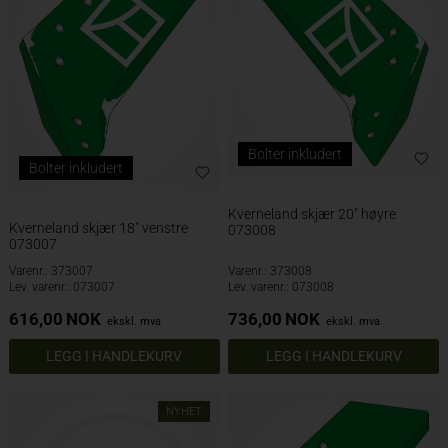
Bolter inkludert
Bolter inkludert
Kverneland skjær 20" høyre
Kverneland skjær 18" venstre
073008
073007
Varenr.: 373007
Varenr.: 373008
Lev. varenr.: 073007
Lev. varenr.: 073008
616,00
NOK
736,00
NOK
ekskl. mva
ekskl. mva
NYHET