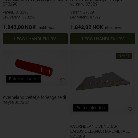
073290
venstre 073291
Varenr.: 373290
Varenr.: 373291
Lev. varenr.: 073290
Lev. varenr.: 073291
1.842,00
NOK
1.842,00
NOK
ekskl. mva
ekskl. mva
NYHET
Bolter inkludert
Kverneland Veltefjølforlengelse til
høyre 053387
Bolter inkludert
KVERNELAND VENDBAR
LANDSIDELANG, HARDMETALL
073609