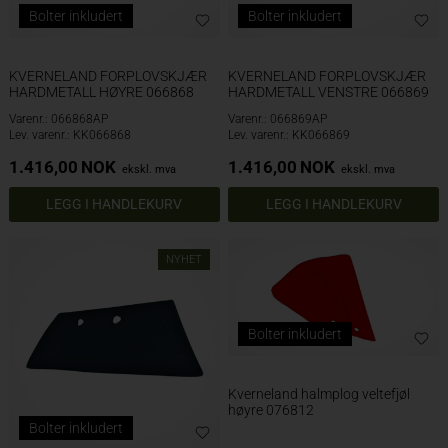
Bolter inkludert
Bolter inkludert
KVERNELAND FORPLOVSKJÆR
KVERNELAND FORPLOVSKJÆR
HARDMETALL HØYRE 066868
HARDMETALL VENSTRE 066869
Varenr.: 066868AP
Varenr.: 066869AP
Lev. varenr.: KK066868
Lev. varenr.: KK066869
1.416,00
NOK
1.416,00
NOK
ekskl. mva
ekskl. mva
NYHET
Bolter inkludert
Kverneland halmplog veltefjøl
høyre 076812
Bolter inkludert