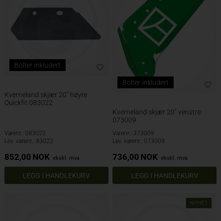
Bolter inkludert
Bolter inkludert
Kverneland skjær 20" høyre
Quickfit 083022
Kverneland skjær 20" venstre
073009
Varenr.: 083022
Varenr.: 373009
Lev. varenr.: 83022
Lev. varenr.: 073009
852,00
NOK
736,00
NOK
ekskl. mva
ekskl. mva
NYHET