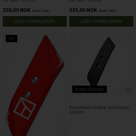
Lev. varenr.: 053090
Lev. varenr.: 063090
255,00
NOK
255,00
NOK
ekskl. mva
ekskl. mva
3%
Bolter inkludert
Kverneland vendbar spiss høyre
053090