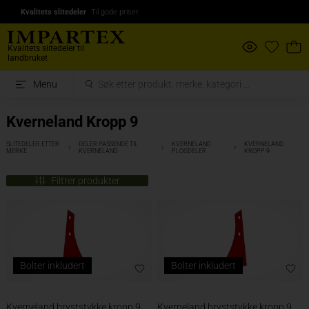
Kvalitets slitedeler
Til gode priser
Kvalitets slitedeler til
landbruket
Menu
Kverneland Kropp 9
SLITEDELER ETTER
DELER PASSENDE TIL
KVERNELAND
KVERNELAND
MERKE
KVERNELAND
PLOGDELER
KROPP 9
Filtrer produkter
Bolter inkludert
Bolter inkludert
Kverneland bryststykke kropp 9
Kverneland bryststykke kropp 9