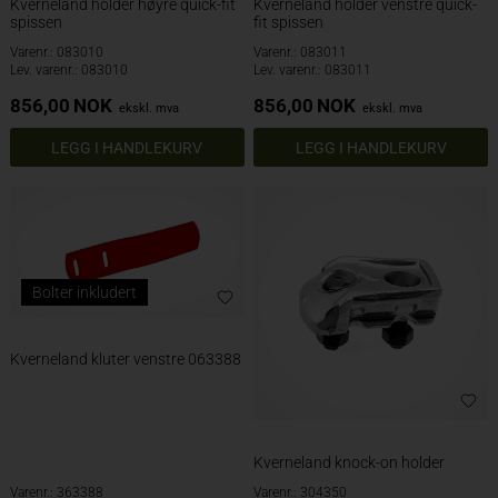
Kverneland holder høyre quick-fit
Kverneland holder venstre quick-
spissen
fit spissen
Varenr.: 083010
Varenr.: 083011
Lev. varenr.: 083010
Lev. varenr.: 083011
856,00
NOK
856,00
NOK
ekskl. mva
ekskl. mva
Bolter inkludert
Kverneland kluter venstre 063388
Kverneland knock-on holder
Varenr.: 363388
Varenr.: 304350