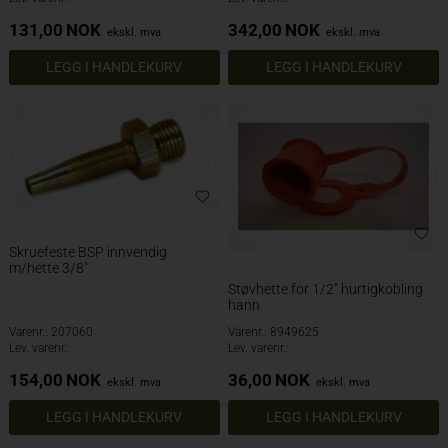
131,00
NOK
342,00
NOK
ekskl. mva
ekskl. mva
Skruefeste BSP innvendig
m/hette 3/8"
Støvhette for 1/2" hurtigkobling
hann
Varenr.: 207060
Varenr.: 8949625
Lev. varenr.:
Lev. varenr.:
154,00
NOK
36,00
NOK
ekskl. mva
ekskl. mva