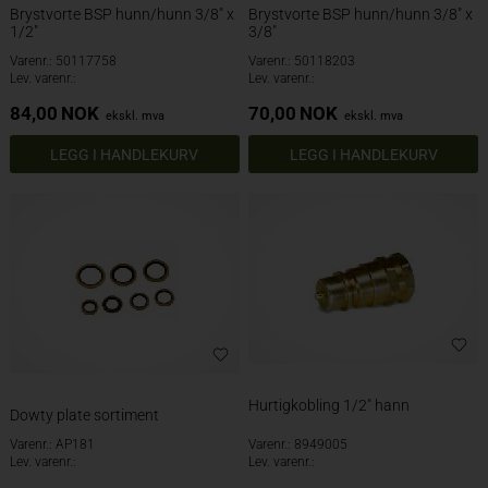
Brystvorte BSP hunn/hunn 3/8" x
Brystvorte BSP hunn/hunn 3/8" x
1/2"
3/8"
Varenr.: 50117758
Varenr.: 50118203
Lev. varenr.:
Lev. varenr.:
84,00
NOK
70,00
NOK
ekskl. mva
ekskl. mva
Hurtigkobling 1/2" hann
Dowty plate sortiment
Varenr.: AP181
Varenr.: 8949005
Lev. varenr.:
Lev. varenr.: