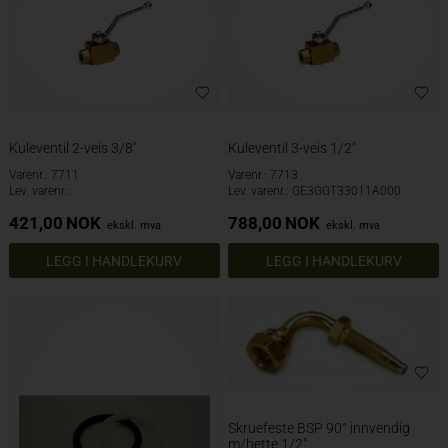
Kuleventil 2-veis 3/8"
Kuleventil 3-veis 1/2"
Varenr.: 7711
Varenr.: 7713
Lev. varenr.:
Lev. varenr.: GE3GGT33011A000
421,00
NOK
788,00
NOK
ekskl. mva
ekskl. mva
Skruefeste BSP 90° innvendig
m/hette 1/2"