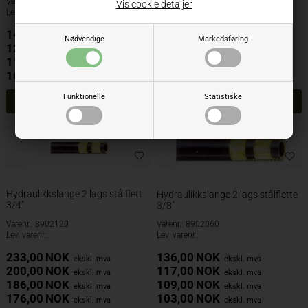
Varenr.: 8902080
Varenr.: 8902040
Vis cookie detaljer
Lev. varenr.:
Lev. varenr.:
145,00
NOK
117,00
NOK
ekskl. mva
ekskl. mva
Nødvendige
Markedsføring
124,00
NOK
98,00
NOK
ekskl. mva
ekskl. mva
118,00
NOK
92,00
NOK
ekskl. mva
ekskl. mva
109,00
NOK
86,00
NOK
ekskl. mva
ekskl. mva
Funktionelle
Statistiske
Hydraulikkslange 2 lags stålflett
Hydraulikkslange 2 lags stålflette
3/4"
3/8"
Varenr.: 8902120
Varenr.: 8902060
Lev. varenr.:
Lev. varenr.:
233,00
NOK
136,00
NOK
ekskl. mva
ekskl. mva
200,00
NOK
117,00
NOK
ekskl. mva
ekskl. mva
186,00
NOK
109,00
NOK
ekskl. mva
ekskl. mva
176,00
NOK
103,00
NOK
ekskl. mva
ekskl. mva