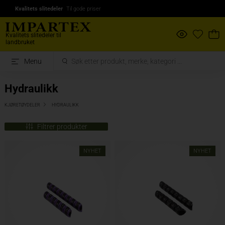
Kvalitets slitedeler
Til gode priser
Kvalitets slitedeler til
landbruket
Menu
Hydraulikk
KJØRETØYDELER
HYDRAULIKK
Filtrer produkter
NYHET
NYHET