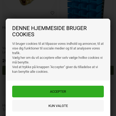
DENNE HJEMMESIDE BRUGER
Hurtigkobling 3/8" hunn
COOKIES
Hydraulikkområde 3/8" + 1/2"
Vi bruger cookies til at tilpasse vores indhold og annoncer, til at
vise dig funktioner til sociale medier og til at analysere vores
Varenr.: 8949002
Varenr.: 9083
Lev. varenr.:
Lev. varenr.:
trafik.
Vælg her om du vil acceptere eller selv vælge hvilke cookies vi
209,00
NOK
4.987,00
NOK
ekskl. mva
ekskl. mva
må benytte.
Ved at trykke på knappen "Accepter" giver du tilladelse at vi
kan benytte alle cookies.
Hydraulikkslange 2 lags stålflett
Hydraulikkslange 2 lags stålflett
1/2"
1/4"