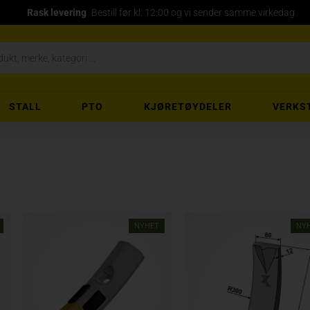
Rask levering
Bestill før kl. 12:00 og vi sender samme virkedag
STALL
PTO
KJØRETØYDELER
VERKS
NYHET
NY