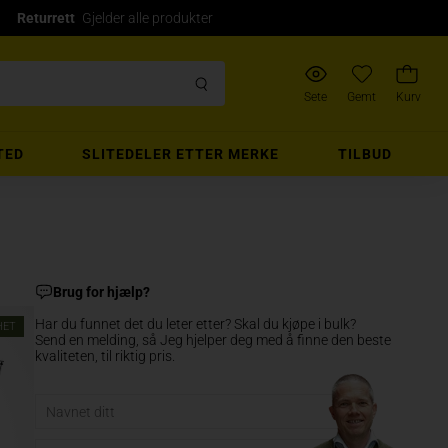
Returrett
Gjelder alle produkter
Sete
Gemt
Kurv
TED
SLITEDELER ETTER MERKE
TILBUD
Brug for hjælp?
Har du funnet det du leter etter? Skal du kjøpe i bulk?
HET
Send en melding, så Jeg hjelper deg med å finne den beste
kvaliteten, til riktig pris.