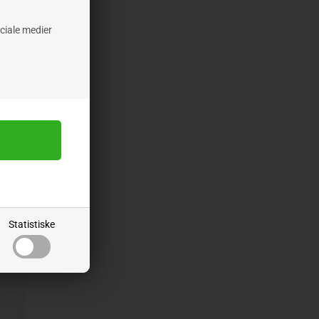
ociale medier
HET
Statistiske