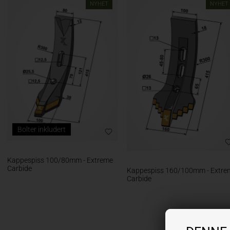
NYHET
NYHET
Bolter inkludert
Kappespiss 100/80mm - Extreme
Carbide
Kappespiss 160/100mm - Extre
Carbide