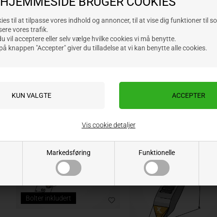
 HJEMMESIDE BRUGER COOKIES
Varenr.: 101EXT1089
Varenr.: 101EXT1128
Lev. varenr.:
Lev. varenr.:
es til at tilpasse vores indhold og annoncer, til at vise dig funktioner til s
sere vores trafik.
1.995,00
NOK
352,00
NOK
ekskl. mva
ekskl. mva
 vil acceptere eller selv vælge hvilke cookies vi må benytte.
på knappen "Accepter" giver du tilladelse at vi kan benytte alle cookies.
NYHET
NY
Vis cookie detaljer
Markedsføring
Funktionelle
Bolter inkludert