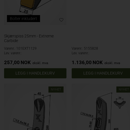
Bolter inkludert
Skjærspiss 25mm - Extreme
Carbide
Varenr.: 101EXT1129
Varenr.: 5155828
Lev. varenr.:
Lev. varenr.:
257,00
NOK
1.136,00
NOK
ekskl. mva
ekskl. mva
NYHET
NYHET