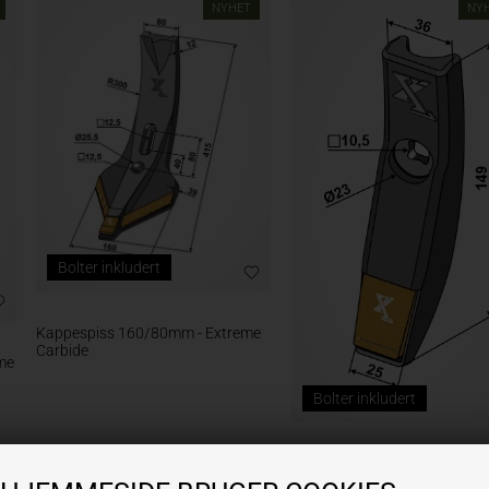
NYHET
NY
Bolter inkludert
Kappespiss 160/80mm - Extreme
Carbide
me
Bolter inkludert
Skjærspiss 25mm - Extreme
Carbide