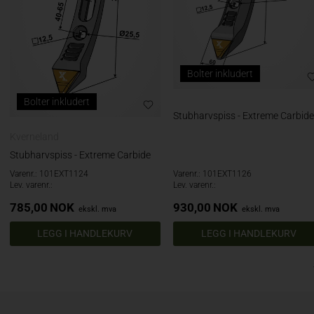
Bolter inkludert
Bolter inkludert
Stubharvspiss - Extreme Carbid
Kverneland
Stubharvspiss - Extreme Carbide
Varenr.: 101EXT1124
Varenr.: 101EXT1126
Lev. varenr.:
Lev. varenr.:
785,00
NOK
930,00
NOK
ekskl. mva
ekskl. mva