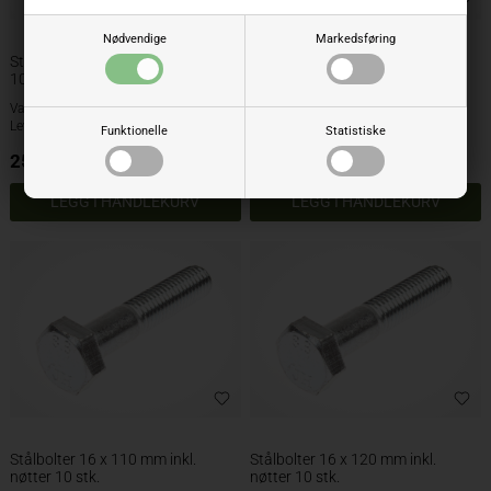
Nødvendige
Markedsføring
Stålbolter 16 x 90 mm inkl. nøtter
Stålbolter 16 x 100 mm inkl.
10 stk.
nøtter 10 stk.
Varenr.: 60160090
Varenr.: 60160100
Lev. varenr.:
Lev. varenr.:
Funktionelle
Statistiske
25,00
NOK
25,00
NOK
ekskl. mva
ekskl. mva
Stålbolter 16 x 110 mm inkl.
Stålbolter 16 x 120 mm inkl.
nøtter 10 stk.
nøtter 10 stk.