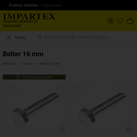
Kvalitets slitedeler
Til gode priser
Kvalitets slitedeler til
landbruket
Menu
Bolter 16 mm
VERKSTED
BOLTER
BOLTER 16 MM
Filtrer produkter