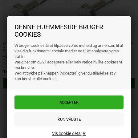
DENNE HJEMMESIDE BRUGER
COOKIES
Stålbolter 16 x 70 mm inkl. nøtter
Stålbolter 16 x 80 mm inkl. nøtter
Vi bruger cookies til at tilpasse vores indhold og annoncer, til at
25 stk.
25 stk.
vise dig funktioner til sociale medier og til at analysere vores
trafik.
Varenr.: 60160070
Varenr.: 60160080
Lev. varenr.:
Lev. varenr.:
Vælg her om du vil acceptere eller selv vælge hvilke cookies vi
må benytte.
14,00
NOK
17,00
NOK
ekskl. mva
ekskl. mva
Ved at trykke på knappen "Accepter" giver du tilladelse at vi
kan benytte alle cookies.
Vis cookie detaljer