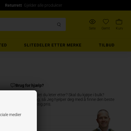
Returrett
Gjelder alle produkter
Sete
Gemt
Kurv
TED
SLITEDELER ETTER MERKE
TILBUD
Brug for hjælp?
Har du funnet det du leter etter? Skal du kjøpe i bulk?
Send en melding, så Jeg hjelper deg med å finne den beste
kvaliteten, til riktig pris.
ociale medier