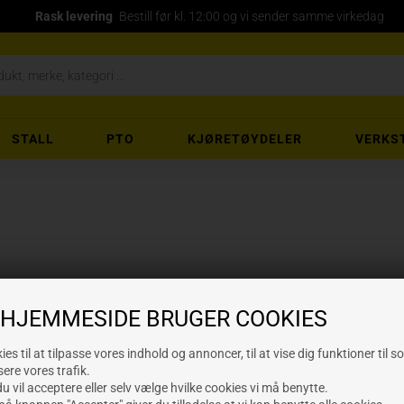
Rask levering
Bestill før kl. 12:00 og vi sender samme virkedag
STALL
PTO
KJØRETØYDELER
VERKS
 HJEMMESIDE BRUGER COOKIES
es til at tilpasse vores indhold og annoncer, til at vise dig funktioner til s
sere vores trafik.
 vil acceptere eller selv vælge hvilke cookies vi må benytte.