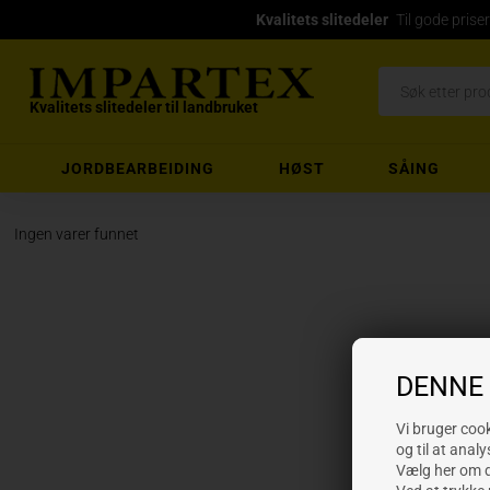
Kvalitets slitedeler
Til gode priser
Kvalitets slitedeler til landbruket
JORDBEARBEIDING
HØST
SÅING
Ingen varer funnet
DENNE
Vi bruger cooki
og til at analy
Vælg her om du