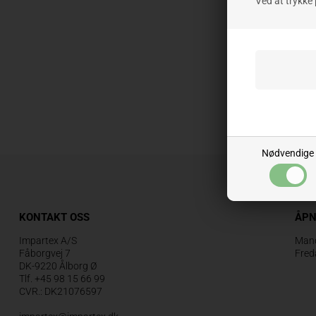
Ved at trykke 
Nødvendige
KONTAKT OSS
ÅPN
Impartex A/S
Mand
Fåborgvej 7
Fred
DK-9220 Ålborg Ø
Tlf. +45 98 15 66 99
CVR.: DK21076597