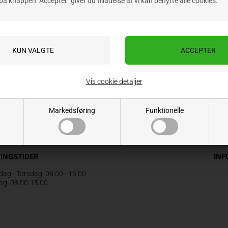
på knappen "Accepter" giver du tilladelse at vi kan benytte alle cookies.
Vis cookie detaljer
Markedsføring
Funktionelle
INGSTIDER
IN
ag - Torsdag: 08.00 - 16.00
ag: 08.00-15.00