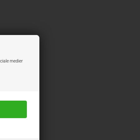
ociale medier
HET