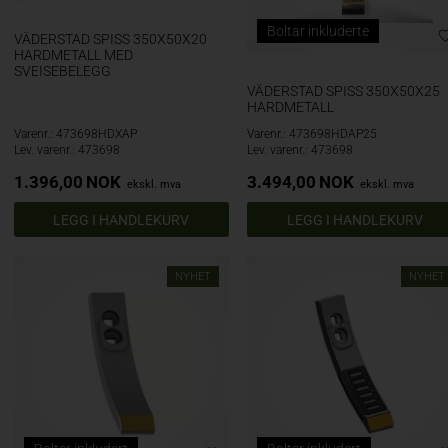
Boltar inkluderte
VÄDERSTAD SPISS 350X50X20
HARDMETALL MED
SVEISEBELEGG
VÄDERSTAD SPISS 350X50X25
HARDMETALL
Varenr.: 473698HDXAP
Varenr.: 473698HDAP25
Lev. varenr.: 473698
Lev. varenr.: 473698
1.396,00
NOK
3.494,00
NOK
ekskl. mva
ekskl. mva
NYHET
NYHET