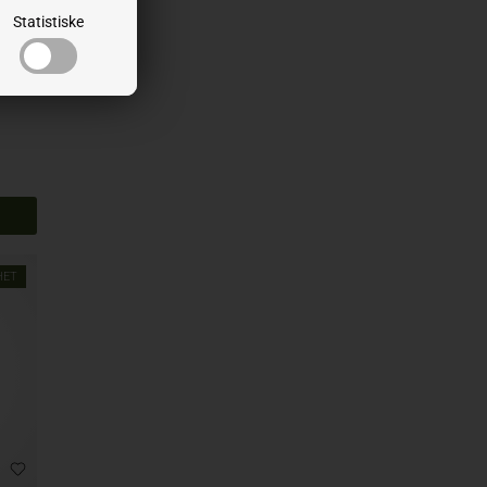
Statistiske
80MM
HET