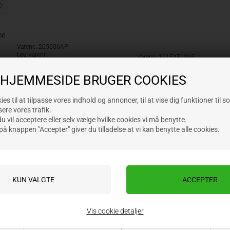
me
Varenr.: 205006AP
Lev. varenr.:
Varenr.: 101EXT1095
Lev. varenr.: 475001
1.163,00
NOK
1.260,00
ekskl.
 HJEMMESIDE BRUGER COOKIES
1.142,00
NOK
mva
ekskl. mva
es til at tilpasse vores indhold og annoncer, til at vise dig funktioner til s
sere vores trafik.
 vil acceptere eller selv vælge hvilke cookies vi må benytte.
på knappen "Accepter" giver du tilladelse at vi kan benytte alle cookies.
NYHET
NY
Vis cookie detaljer
Bolter inkludert
Bolter inkludert