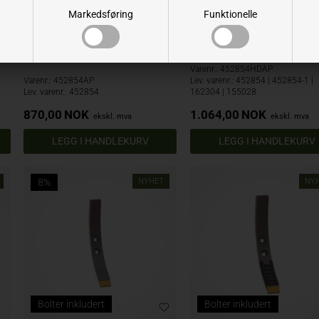
Markedsføring
Funktionelle
VÄDERSTAD CULTUS SPISS 80MM
VÄDERSTAD CULTUS SPISS 
HARDMETALL
HARDMETALL MED
SVEISEBELEGG
Varenr.: 452854HDAP
Varenr.: 452854AP
Lev. varenr.: 452854 | 452854-1 |
Lev. varenr.: 452854
162304 | 155028
870,00
NOK
1.064,00
NOK
ekskl. mva
ekskl. mva
8%
NYHET
NY
Bolter inkludert
Bolter inkludert