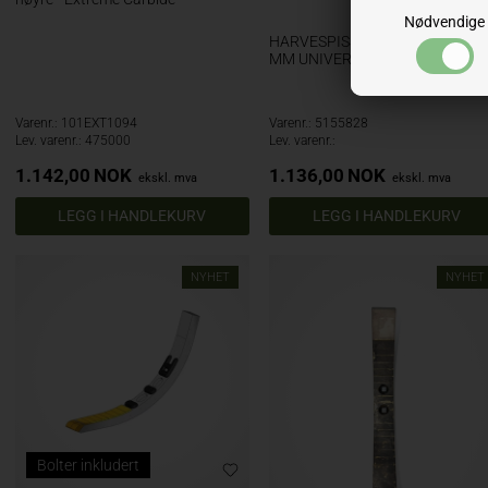
Nødvendige
HARVESPISS HARDMETALL- 50
MM UNIVERSAL
Varenr.: 101EXT1094
Varenr.: 5155828
Lev. varenr.: 475000
Lev. varenr.:
1.142,00
NOK
1.136,00
NOK
ekskl. mva
ekskl. mva
NYHET
NYHET
Bolter inkludert