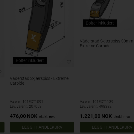
Bolter inkludert
Väderstad Skjærspiss 50mm 
Extreme Carbide
Bolter inkludert
Väderstad Skjærspiss - Extreme
Carbide
Varenr.: 101EXT1091
Varenr.: 101EXT1139
Lev. varenr.: 207053
Lev. varenr.: 498382
476,00
NOK
1.221,00
NOK
ekskl. mva
ekskl. mva