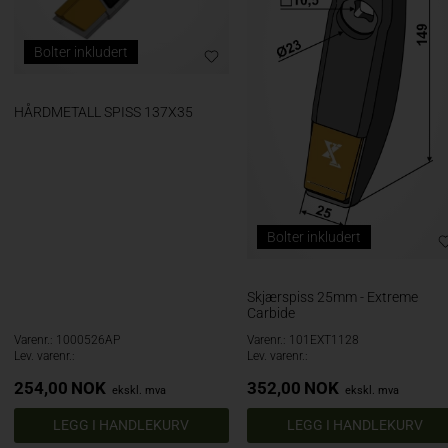
Bolter inkludert
HÅRDMETALL SPISS 137X35
Bolter inkludert
Skjærspiss 25mm - Extreme
Carbide
Varenr.: 1000526AP
Varenr.: 101EXT1128
Lev. varenr.:
Lev. varenr.:
254,00
NOK
352,00
NOK
ekskl. mva
ekskl. mva