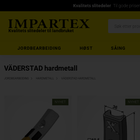
Kvalitets slitedeler
Til gode priser
Kvalitets slitedeler til landbruket
JORDBEARBEIDING
HØST
SÅING
VÄDERSTAD hardmetall
JORDBEARBEIDING
HARDMETALL
VÄDERSTAD HARDMETALL
NYHET
NYHET