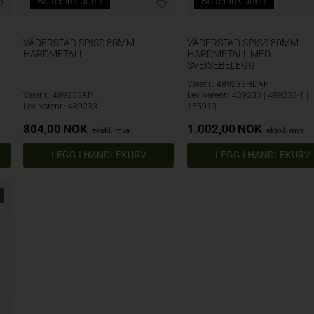
Bolter inkludert
Bolter inkludert
VÄDERSTAD SPISS 80MM
VÄDERSTAD SPISS 80MM
HARDMETALL
HARDMETALL MED
SVEISEBELEGG
Varenr.: 489233HDAP
Varenr.: 489233AP
Lev. varenr.: 489233 | 489233-1 |
Lev. varenr.: 489233
155913
804,00
NOK
1.002,00
NOK
ekskl. mva
ekskl. mva