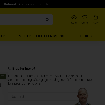
Returrett
Gjelder alle produkter
Sete
Gemt
Kurv
TED
SLITEDELER ETTER MERKE
TILBUD
Brug for hjælp?
Har du funnet det du leter etter? Skal du kjøpe i bulk?
HET
Send en melding, så Jeg hjelper deg med å finne den beste
kvaliteten, til riktig pris.