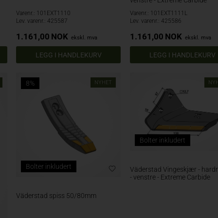
venstre - Extreme Carbide
Varenr.: 101EXT1110
Varenr.: 101EXT1111L
Lev. varenr.: 425587
Lev. varenr.: 425586
1.161,00
NOK
1.161,00
NOK
ekskl. mva
ekskl. mva
8%
NYHET
NY
Bolter inkludert
Bolter inkludert
Väderstad Vingeskjær - hard
- venstre - Extreme Carbide
Väderstad spiss 50/80mm