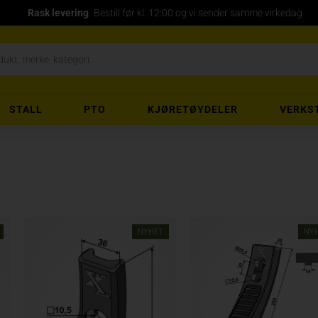
Rask levering
Bestill før kl. 12:00 og vi sender samme virkedag
STALL
PTO
KJØRETØYDELER
VERKS
NYHET
NY