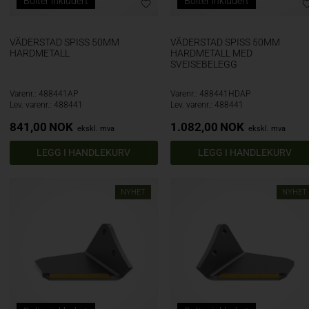
Bolter inkludert
Bolter inkludert
VÄDERSTAD SPISS 50MM
VÄDERSTAD SPISS 50MM
HARDMETALL
HARDMETALL MED
SVEISEBELEGG
Varenr.: 488441AP
Varenr.: 488441HDAP
Lev. varenr.: 488441
Lev. varenr.: 488441
841,00
NOK
1.082,00
NOK
ekskl. mva
ekskl. mva
NYHET
NYHET