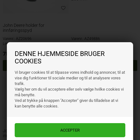
John Deere holder for
innføringsspyd
Varenr.: AZ20696
Varenr.: AZ49886
Lev. varenr.: AZ20696
Lev. varenr.: AZ49886
DENNE HJEMMESIDE BRUGER
75,00
NOK
133,00
NOK
ekskl. mva
ekskl. mva
COOKIES
Vi bruger cookies til at tilpasse vores indhold og annoncer, til at
vise dig funktioner til sociale medier og til at analysere vores
trafik.
Vælg her om du vil acceptere eller selv vælge hvilke cookies vi
må benytte.
Ved at trykke på knappen "Accepter" giver du tilladelse at vi
kan benytte alle cookies.
John Deere plate for
innføringsspyd