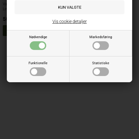
Varenr.: Z30752
Lev. varenr.: Z30752
50,00
NOK
ekskl. mva
Vis cookie detaljer
Nødvendige
Markedsføring
Side 1/1
Funktionelle
Statistiske