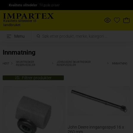
Kvalitets slitedeler
Til gode priser
Kvalitets slitedeler til
landbruket
Menu
Innmatning
SKURTRESKER
JOHN DEERE SKURTRESKER
HØST
INNMATNING
RESERVEDELER
RESERVEDELER
Filtrer produkter
John Deere inngangsspyd 16 x
260 mm