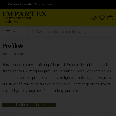
Kvalitets slitedeler
Til gode priser
Kvalitets slitedeler til
landbruket
Menu
Profilrør
PTO
PROFILRØR
Hos Impartex har vi profilrør på lager i 1,5 meters lengder i forskjellige
størrelser av BYPY og AW profilrør. Se målene i produktnavnet og les
mer om de enkelte produktene for ytterligere spesifikasjoner. Hvis du
er usikker på hvilket rør du skal velge, kan du bare ringe eller skrive til
oss, så hjelper vi deg med å finne riktig størrelse.
Filtrer produkter