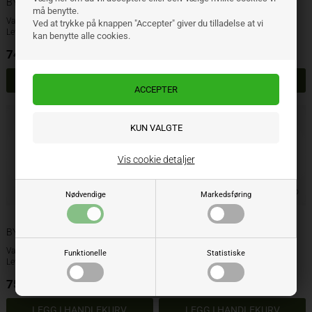
BYPY profilrør 26,5 x 3,5 mm
BYPY profilrør 29,0 x 3,5 mm
må benytte.
Varenr.: 710263
Varenr.: 710293
Ved at trykke på knappen "Accepter" giver du tilladelse at vi
Lev. varenr.: 12502
Lev. varenr.: 12504
kan benytte alle cookies.
748,00
NOK
971,00
NOK
ekskl. mva
ekskl. mva
Vis cookie detaljer
Nødvendige
Markedsføring
BYPY profilrør 36,0 x 3,0 mm
BYPY profilrør 43,5 x 3,5 mm
Varenr.: 710363
Varenr.: 710433
Funktionelle
Statistiske
Lev. varenr.: 12505
Lev. varenr.: 12508
754,00
NOK
1.113,00
NOK
ekskl. mva
ekskl. mva