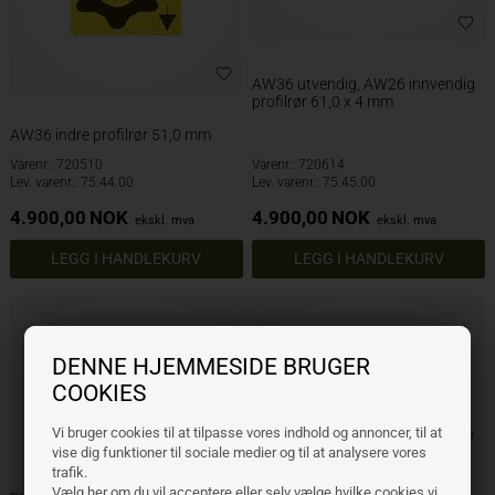
AW36 utvendig, AW26 innvendig
profilrør 61,0 x 4 mm
AW36 indre profilrør 51,0 mm
Varenr.: 720510
Varenr.: 720614
Lev. varenr.: 75.44.00
Lev. varenr.: 75.45.00
4.900,00
NOK
4.900,00
NOK
ekskl. mva
ekskl. mva
DENNE HJEMMESIDE BRUGER
COOKIES
Vi bruger cookies til at tilpasse vores indhold og annoncer, til at
vise dig funktioner til sociale medier og til at analysere vores
trafik.
Vælg her om du vil acceptere eller selv vælge hvilke cookies vi