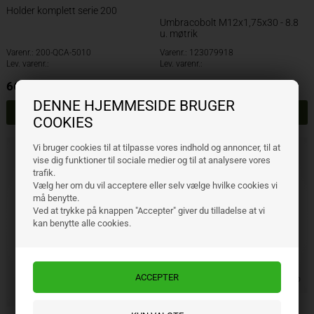
Holder komplett serie 200
Umbracobolt M12x1,75x30 - 8.8
u. møtrik
Varenr.: 200-QCA-5010
Varenr.: 123079918
Lev. varenr.:
Lev. varenr.:
666,00
NOK
17,00
NOK
ekskl. mva
ekskl. mva
DENNE HJEMMESIDE BRUGER
COOKIES
Vi bruger cookies til at tilpasse vores indhold og annoncer, til at
vise dig funktioner til sociale medier og til at analysere vores
trafik.
Vælg her om du vil acceptere eller selv vælge hvilke cookies vi
må benytte.
Ved at trykke på knappen "Accepter" giver du tilladelse at vi
kan benytte alle cookies.