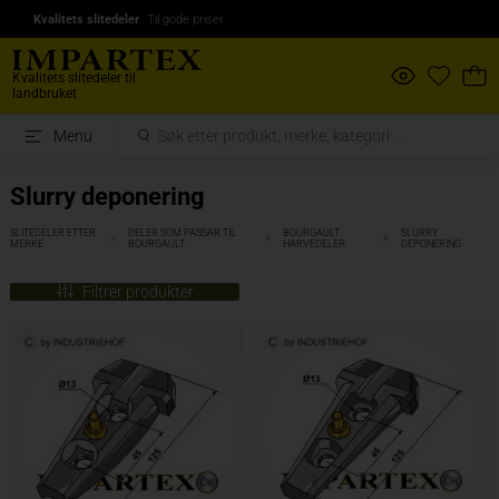
Kvalitets slitedeler
Til gode priser
Kvalitets slitedeler til
landbruket
Menu
Slurry deponering
SLITEDELER ETTER
DELER SOM PASSAR TIL
BOURGAULT
SLURRY
MERKE
BOURGAULT
HARVEDELER
DEPONERING
Filtrer produkter