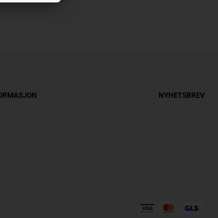
FORMASJON
NYHETSBREV