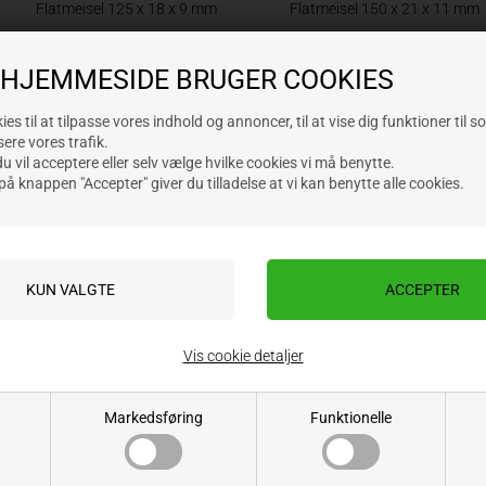
Flatmeisel 125 x 18 x 9 mm
Flatmeisel 150 x 21 x 11 mm
 HJEMMESIDE BRUGER COOKIES
Varenr.: 4070125
Varenr.: 4070150
Lev. varenr.:
Lev. varenr.:
es til at tilpasse vores indhold og annoncer, til at vise dig funktioner til s
sere vores trafik.
107,00
NOK
118,00
NOK
ekskl. mva
ekskl. mva
 vil acceptere eller selv vælge hvilke cookies vi må benytte.
på knappen "Accepter" giver du tilladelse at vi kan benytte alle cookies.
Vis cookie detaljer
Markedsføring
Funktionelle