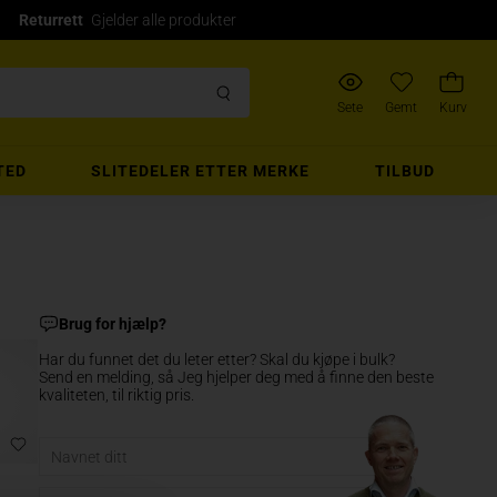
Returrett
Gjelder alle produkter
Sete
Gemt
Kurv
TED
SLITEDELER ETTER MERKE
TILBUD
Brug for hjælp?
Har du funnet det du leter etter? Skal du kjøpe i bulk?
Send en melding, så Jeg hjelper deg med å finne den beste
kvaliteten, til riktig pris.