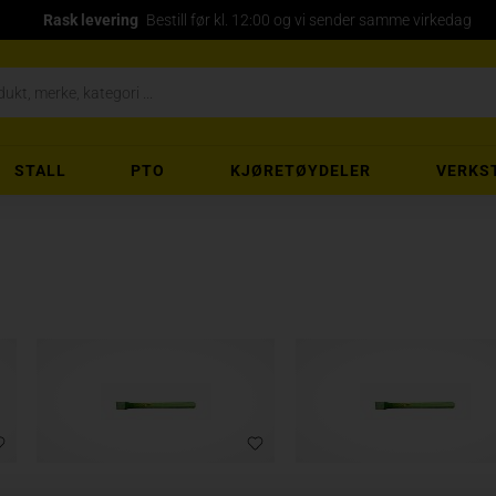
Rask levering
Bestill før kl. 12:00 og vi sender samme virkedag
STALL
PTO
KJØRETØYDELER
VERKS