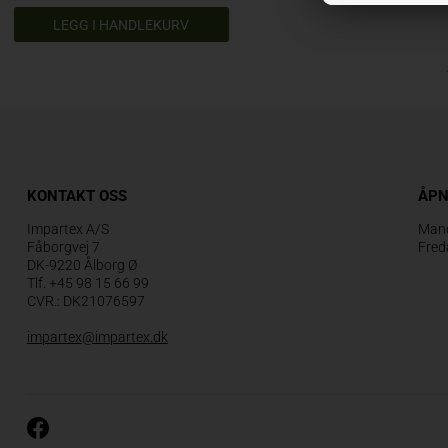
KONTAKT OSS
ÅPN
Impartex A/S
Mand
Fåborgvej 7
Fred
DK-9220 Ålborg Ø
Tlf. +45 98 15 66 99
CVR.: DK21076597
impartex@impartex.dk