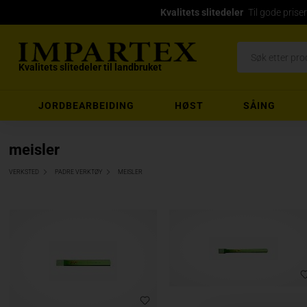
Kvalitets slitedeler
Til gode priser
Kvalitets slitedeler til landbruket
JORDBEARBEIDING
HØST
SÅING
meisler
VERKSTED
PADRE VERKTØY
MEISLER