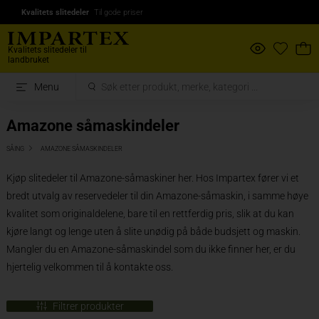
Kvalitets slitedeler
Til gode priser
Kvalitets slitedeler til
landbruket
Menu
Amazone såmaskindeler
SÅING
AMAZONE SÅMASKINDELER
Kjøp slitedeler til Amazone-såmaskiner her. Hos Impartex fører vi et
bredt utvalg av reservedeler til din Amazone-såmaskin, i samme høye
kvalitet som originaldelene, bare til en rettferdig pris, slik at du kan
kjøre langt og lenge uten å slite unødig på både budsjett og maskin.
Mangler du en Amazone-såmaskindel som du ikke finner her, er du
hjertelig velkommen til å kontakte oss.
Filtrer produkter