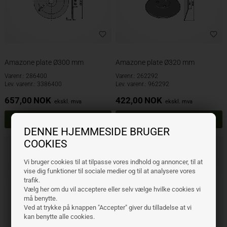
Amazone plate Ø300 mm
Amazone plate Ø320 mm
Varenr.: 286400
Varenr.: 262292
Lev. varenr.: 3386400
Lev. varenr.: 962292
657,00
NOK
422,00
NOK
ekskl. mva
ekskl. mva
DENNE HJEMMESIDE BRUGER
COOKIES
Vi bruger cookies til at tilpasse vores indhold og annoncer, til at
vise dig funktioner til sociale medier og til at analysere vores
trafik.
Vælg her om du vil acceptere eller selv vælge hvilke cookies vi
må benytte.
Ved at trykke på knappen "Accepter" giver du tilladelse at vi
kan benytte alle cookies.