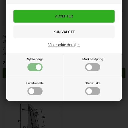
Amazone skjær ØØ77 mm
Amazone skjær ØØ53 mm D7 og
D8
Vis cookie detaljer
Varenr.: 277300
Varenr.: 200231
Lev. varenr.: 3877300
Lev. varenr.: 36683
Nødvendige
Markedsføring
201,00
NOK
186,00
NOK
ekskl. mva
ekskl. mva
Funktionelle
Statistiske