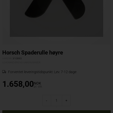
Horsch Spaderulle høyre
VARENR.
310893
LEVERANDØRENS VARENUMMER
Forventet leveringstidspunkt:
Lev. 7-12 dage
1.658,00
NOK
pr. stk.
-
+