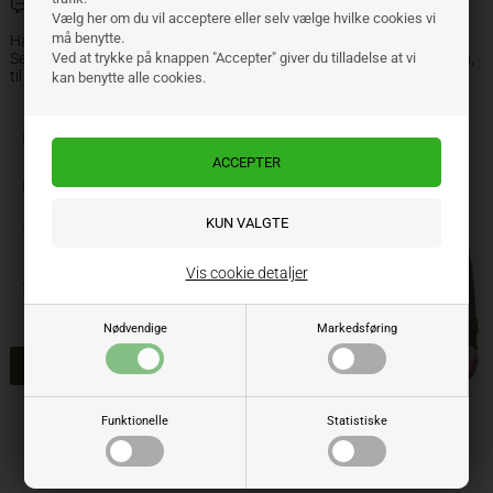
Brug for hjælp?
Vælg her om du vil acceptere eller selv vælge hvilke cookies vi
må benytte.
Har du funnet det du leter etter? Skal du kjøpe i bulk?
Send en melding, så Jeg hjelper deg med å finne den beste kvaliteten,
Ved at trykke på knappen "Accepter" giver du tilladelse at vi
til riktig pris.
kan benytte alle cookies.
Vis cookie detaljer
Nødvendige
Markedsføring
Funktionelle
Statistiske
Se også disse produktene