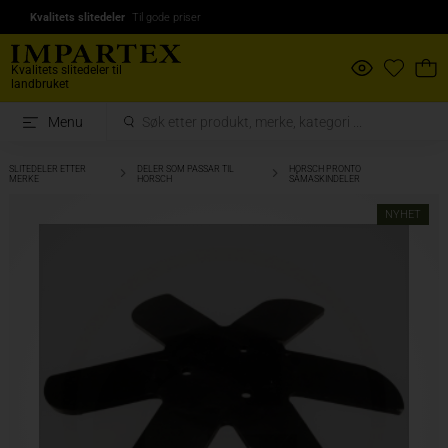
Kvalitets slitedeler
Til gode priser
Kvalitets slitedeler til
landbruket
Menu
SLITEDELER ETTER
DELER SOM PASSAR TIL
HORSCH PRONTO
MERKE
HORSCH
SÅMASKINDELER
NYHET