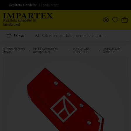
Kvalitets slitedeler
Til gode priser
Kvalitets slitedeler til
landbruket
Menu
SLITEDELER ETTER
DELER PASSENDE TIL
KVERNELAND
KVERNELAND
MERKE
KVERNELAND
PLOGDELER
KROPP 3