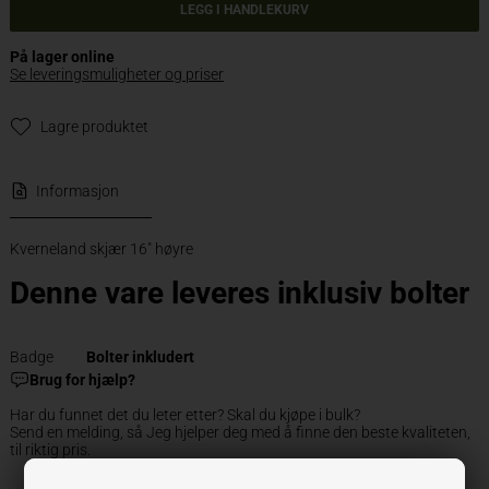
VELG VARIANT
På lager online
Se leveringsmuligheter og priser
Lagre produktet
Informasjon
Kverneland skjær 16" høyre
Denne vare leveres inklusiv bolter
Badge
Bolter inkludert
Brug for hjælp?
Har du funnet det du leter etter? Skal du kjøpe i bulk?
Send en melding, så Jeg hjelper deg med å finne den beste kvaliteten,
til riktig pris.