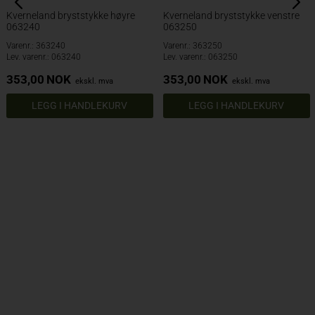
Kverneland bryststykke høyre
Kverneland bryststykke venstre
063240
063250
Varenr.: 363240
Varenr.: 363250
Lev. varenr.: 063240
Lev. varenr.: 063250
353,00
NOK
353,00
NOK
ekskl. mva
ekskl. mva