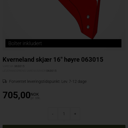
Bolter inkludert
Kverneland skjær 16" høyre 063015
VARENR.
363015
LEVERANDØRENS VARENUMMER
063015
Forventet leveringstidspunkt:
Lev. 7-12 dage
705,00
NOK
pr. stk.
-
+