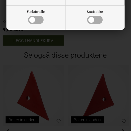
Funktionelle
Statistiske
Konskrue M12x34
9,00
NOK
LEGG I HANDLEKURV
Se også disse produktene
Bolter inkludert
Bolter inkludert