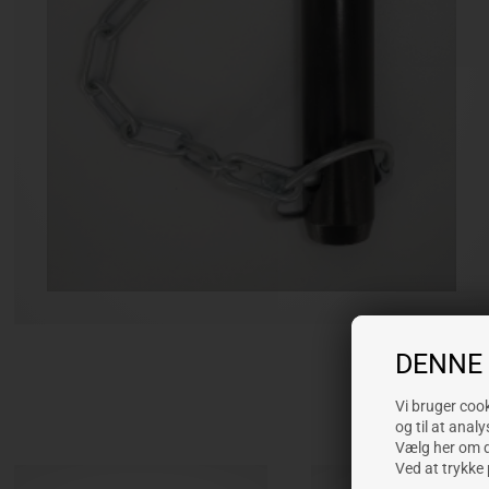
DENNE
Vi bruger cooki
og til at analy
Vælg her om du
Ved at trykke 