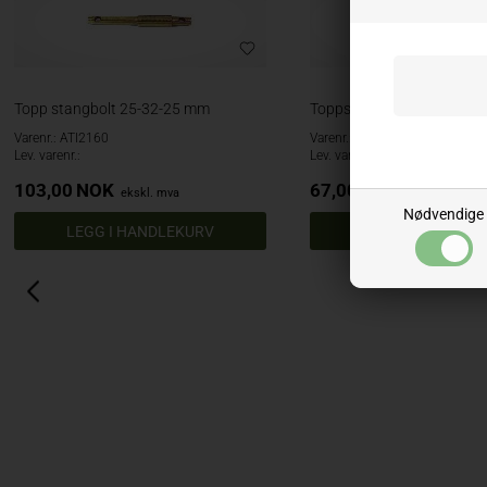
Topp stangbolt 25-32-25 mm
Toppstag bolter 19-25-1
Varenr.: ATI2160
Varenr.: ATI2150
Lev. varenr.:
Lev. varenr.:
103,00
NOK
67,00
NOK
ekskl. mva
ekskl. mva
Nødvendige