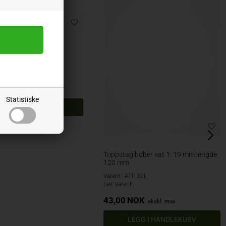
bolter 28-36-28 mm
Toppstag bolter kat 1: 19 mm lengde
120 mm
2170
Varenr.: ATI132L
Lev. varenr.:
NOK
ekskl. mva
Statistiske
43,00
NOK
ekskl. mva