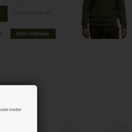
r
ociale medier