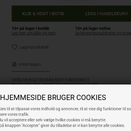
10+ på lager i butikk
10+ på lager online
VELG VARIANT
Les mer om klikk og hent
Se leveringsmuligheter og prise
Lagre produktet
Informasjon
VERKTØYBOLT Ø25MM SORT FORSTERKET.
Black cobra line - med 7-10 ganger lengre levetid
enn vanlig galvanisert del.
 HJEMMESIDE BRUGER COOKIES
es til at tilpasse vores indhold og annoncer, til at vise dig funktioner til s
Se også disse produktene
sere vores trafik.
 vil acceptere eller selv vælge hvilke cookies vi må benytte.
på knappen "Accepter" giver du tilladelse at vi kan benytte alle cookies.