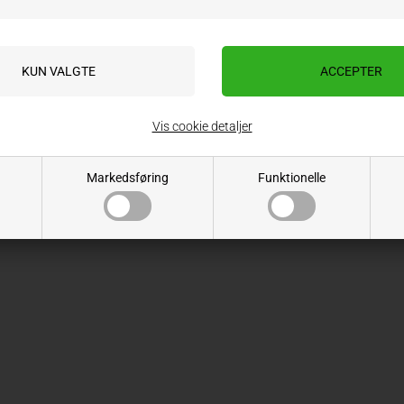
9 mm
Toppstag bolter 22-28-22 mm
Toppstag 
Varenr.: ATI2140
Varenr.: ATI
Vis cookie detaljer
Lev. varenr.:
Lev. varenr.:
84,00
NOK
140,00
ekskl. mva
Markedsføring
Funktionelle