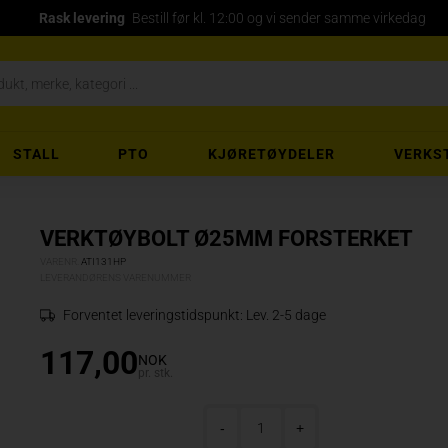
Rask levering
Bestill før kl. 12:00 og vi sender samme virkedag
STALL
PTO
KJØRETØYDELER
VERKS
VERKTØYBOLT Ø25MM FORSTERKET
VARENR.
ATI131HP
LEVERANDØRENS VARENUMMER
Forventet leveringstidspunkt:
Lev. 2-5 dage
117,00
NOK
pr. stk.
-
+