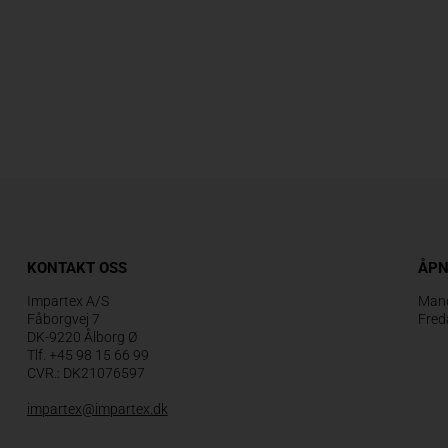
KONTAKT OSS
ÅPN
Impartex A/S
Mand
Fåborgvej 7
Fred
DK-9220 Ålborg Ø
Tlf. +45 98 15 66 99
CVR.: DK21076597
impartex@impartex.dk