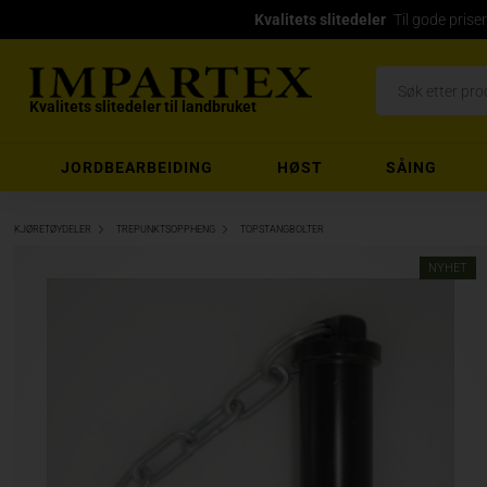
Kvalitets slitedeler
Til gode priser
Kvalitets slitedeler til landbruket
JORDBEARBEIDING
HØST
SÅING
KJØRETØYDELER
TREPUNKTSOPPHENG
TOPSTANGBOLTER
NYHET